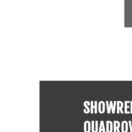
SHOWRE
QUADROV