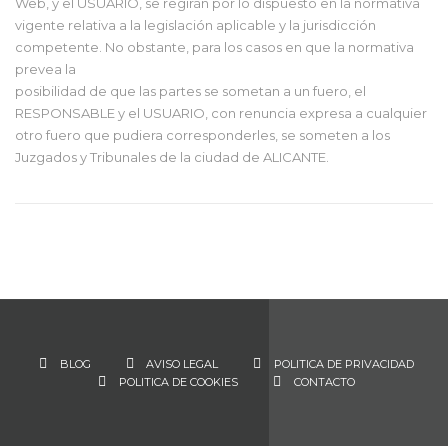
Web, y el USUARIO, se regirán por lo dispuesto en la normativa
vigente relativa a la legislación aplicable y la jurisdicción
competente. No obstante, para los casos en que la normativa
prevea la
posibilidad de que las partes se sometan a un fuero, el
RESPONSABLE y el USUARIO, con renuncia expresa a cualquier
otro fuero que pudiera corresponderles, se someten a los
Juzgados y Tribunales de la ciudad de ALICANTE.
BLOG
AVISO LEGAL
POLITICA DE PRIVACIDAD
POLITICA DE COOKIES
CONTACTO